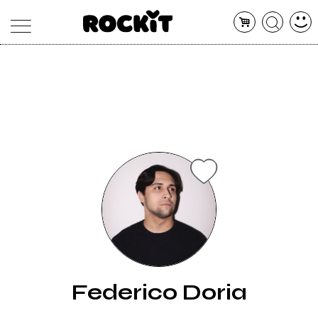
MAGAZINE
DATABASE
ARTICOLI
CONCERTI
ARTISTI
SHOP
RADIO
Federico Doria