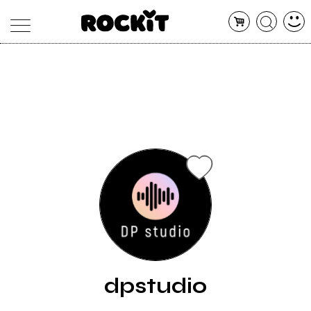
MAGAZINE
DATABASE
ARTICOLI
CONCERTI
ARTISTI
SHOP
RADIO
dpstudio