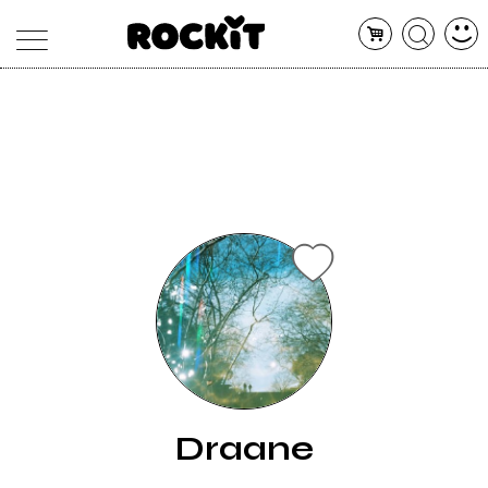
MAGAZINE
DATABASE
ARTICOLI
CONCERTI
ARTISTI
SHOP
RADIO
Draane