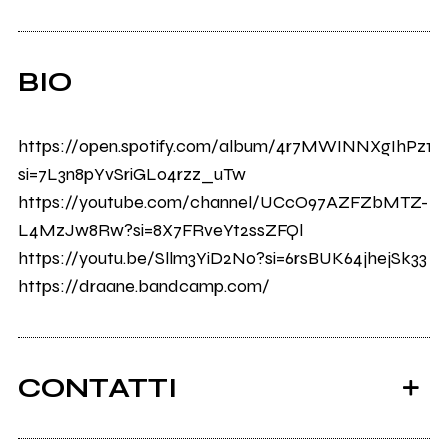
BIO
https://open.spotify.com/album/4r7MWINNXgIhPz1
si=7L3n8pYvSriGL04rzz_uTw
https://youtube.com/channel/UCcO97AZFZbMTZ-
L4MzJw8Rw?si=8X7FRveYt2ssZFQl
https://youtu.be/Sllm3YiD2No?si=6rsBUK64jhejSk33
https://draane.bandcamp.com/
CONTATTI