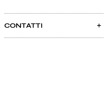
CONTATTI
Drzeiuss.com
Ancora nessun utente amministra questa pagina,
puoi farlo tu.
Richiedi la gestione