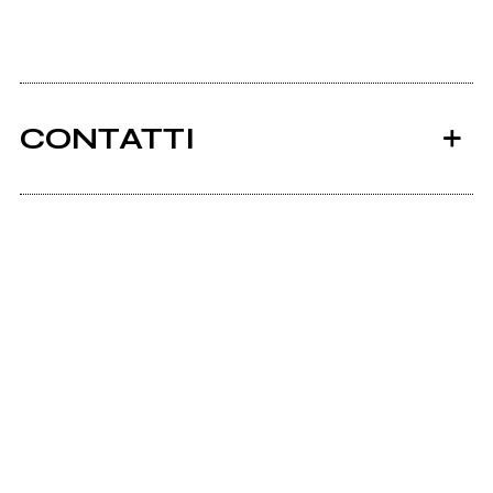
CONTATTI
Ancora nessun utente amministra questa pagina,
puoi farlo tu.
Richiedi la gestione