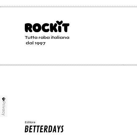
Tutta roba italiana
2023
dal 1997
Eremi
Eremita Urbano
Privacy
Editore