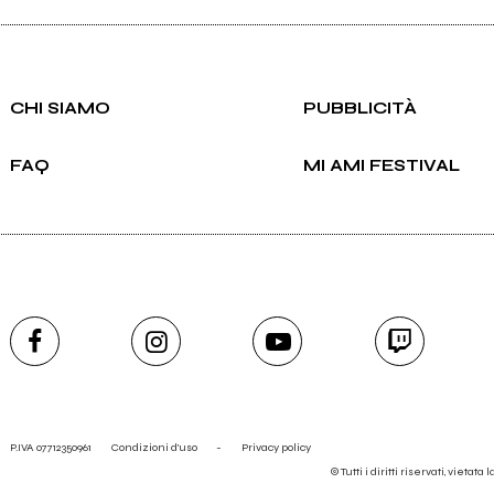
Scrivi all'utente che amministra la pagina.
CHI SIAMO
PUBBLICITÀ
FAQ
MI AMI FESTIVAL
Invia messaggio
P.IVA 07712350961
Condizioni d'uso
-
Privacy policy
© Tutti i diritti riservati, vietata