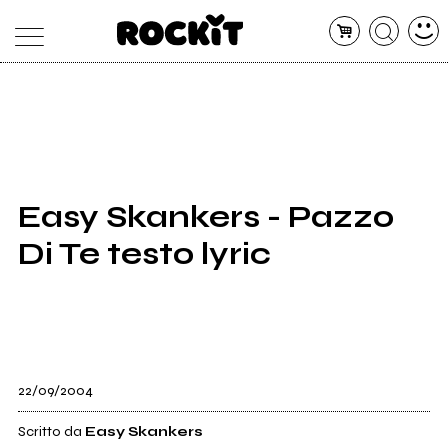
MAGAZINE
DATABASE
ARTICOLI
CONCERTI
ARTISTI
SHOP
Easy Skankers - Pazzo
RADIO
Di Te testo lyric
22/09/2004
Scritto da
Easy Skankers