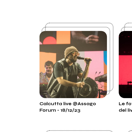
Calcutta live @Assago
Le fo
Forum - 18/12/23
del l
di A