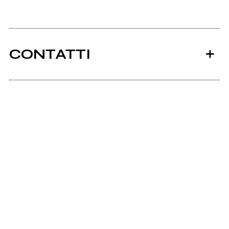
CONTATTI
Eccesso.cjb.net
Ancora nessun utente amministra questa pagina,
puoi farlo tu.
Richiedi la gestione