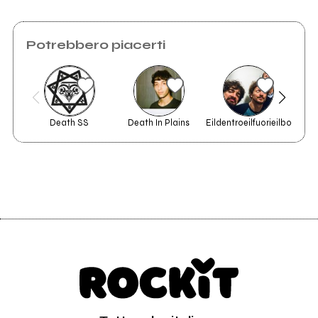
Potrebbero piacerti
Death SS
Death In Plains
Eildentroeilfuorieilbox84
Mor