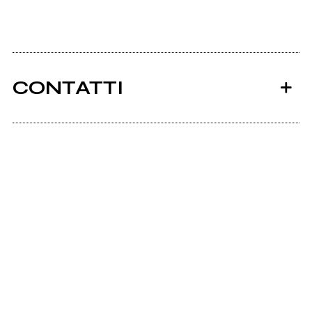
CONTATTI
Ancora nessun utente amministra questa pagina,
puoi farlo tu.
Richiedi la gestione