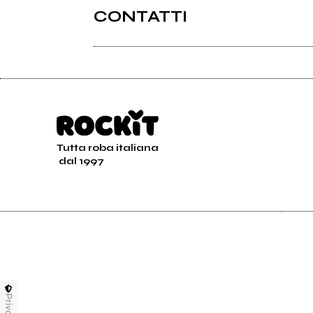
CONTATTI
Myspace.com
Tutta roba italiana
2010
dal 1997
Rockit Vol. 16 (compilation)
Privacy