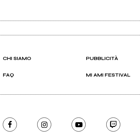
Ancora nessun utente amministra questa pagina, puoi farlo tu.
CHI SIAMO
PUBBLICITÀ
Richiedi la gestione
FAQ
MI AMI FESTIVAL