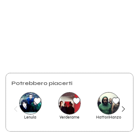
2022
Scrivi all'utente che amministra la pagina.
Caspian Sea Monster
Invia messaggio
Potrebbero piacerti
Lenula
Verderame
HattoriHanzo