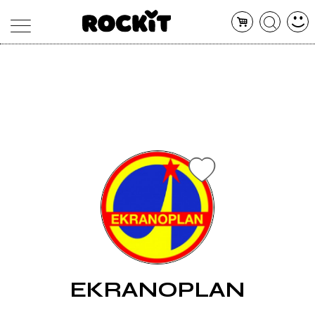
MAGAZINE
DATABASE
ARTICOLI
CONCERTI
ARTISTI
SHOP
RADIO
EKRANOPLAN