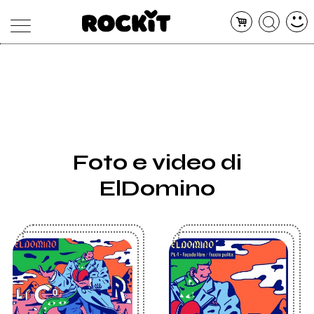
MAGAZINE
DATABASE
ARTICOLI
CONCERTI
ARTISTI
SHOP
Foto e video di
RADIO
ElDomino