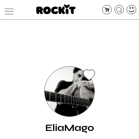
MAGAZINE
DATABASE
ARTICOLI
CONCERTI
ARTISTI
SHOP
RADIO
EliaMago