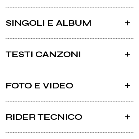
SINGOLI E ALBUM
TESTI CANZONI
L'albatros testo
FOTO E VIDEO
Album: L'albatros
2025
2025
L'albatros
Ragazzi Contro
RIDER TECNICO
Visualizza il documento