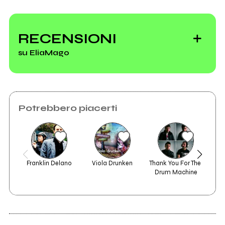
Scrivi all'utente che amministra la pagina.
RECENSIONI
Vedi tutti
su EliaMago
Invia messaggio
Potrebbero piacerti
Franklin Delano
Viola Drunken
Thank You For The 
Stan
Drum Machine
2025
Ragazzi Contro