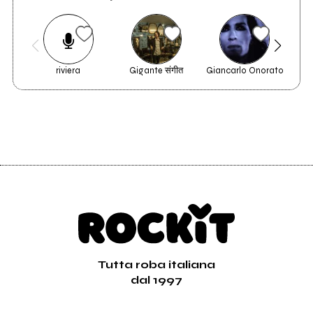
riviera
Gigante संगीत
Giancarlo Onorato
Mas
Tutta roba italiana
dal 1997