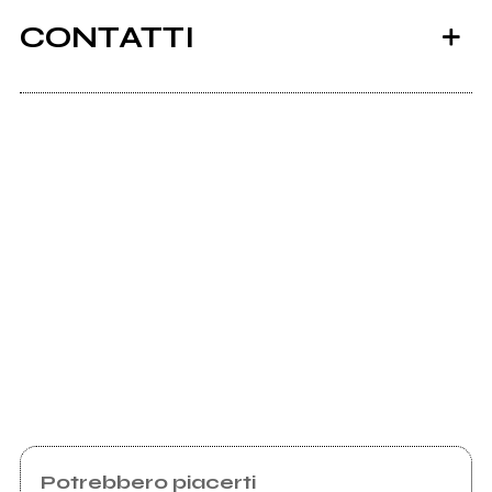
CONTATTI
Scrivi all'utente che amministra la pagina.
Invia messaggio
Potrebbero piacerti