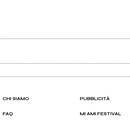
Ancora nessun utente amministra questa pagina, puoi farlo tu.
Richiedi la gestione
CHI SIAMO
PUBBLICITÀ
FAQ
MI AMI FESTIVAL