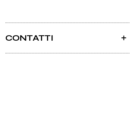
CONTATTI
Ancora nessun utente amministra questa pagina,
puoi farlo tu.
Richiedi la gestione