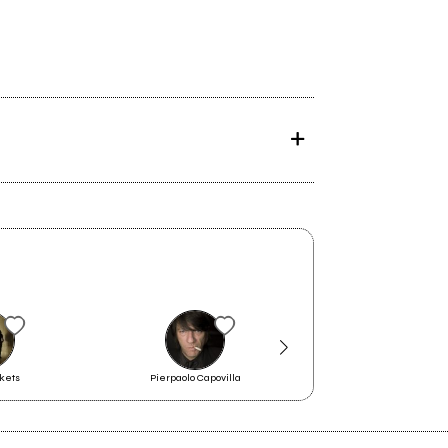
kets
Pierpaolo Capovilla
Elettronoir