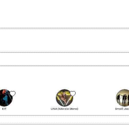
Scrivi all'utente che amministra la pagina.
Invia messaggio
EIT
UNA (Marzia Stano)
Small Jac