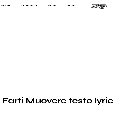
TABASE
CONCERTI
SHOP
RADIO
KIT PRO
ISTI
VIZI
 Farti Muovere testo lyric