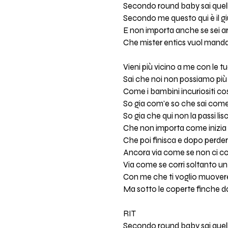
Secondo round baby sai quell
Secondo me questo qui è il giu
E non importa anche se sei a
Che mister entics vuol mandar
Vieni più vicino a me con le 
Sai che noi non possiamo più
Come i bambini incuriositi cos
So gia com'e so che sai come 
So gia che qui non la passi lis
Che non importa come inizi
Che poi finisca e dopo perderc
Ancora via come se non ci 
Via come se corri soltanto un
Con me che ti voglio muover
Ma sotto le coperte finche da
RIT
Secondo round baby sai quell