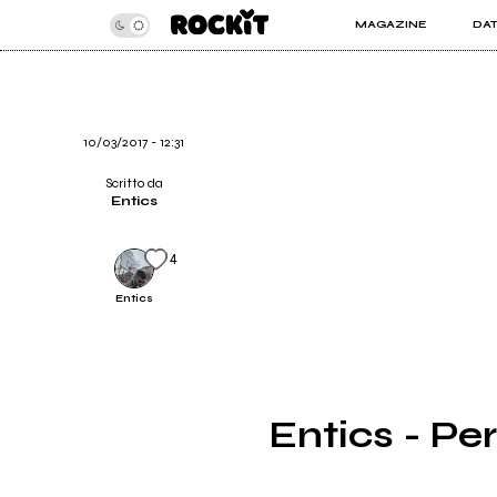
MAGAZINE
DA
INSIDER
ROC
ARTICOLI
ART
RECENSIONI
SER
VIDEO
10/03/2017 - 12:31
Scritto da
Entics
4
Entics
Entics - Per