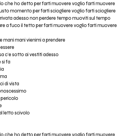
o che ho detto per farti muovere voglio farti muovere
sto momento per farti sciogliere voglio farti sciogliere
rrivata adesso non perdere tempo muoviti sul tempo
e a fuco il tetto per farti muovere voglio farti muovere
tue mani mani vienimi a prendere
 essere
a c'e sotto ai vestiti adesso
si fa
cia
a ma
i di vista
conoscessimo
 pericolo
e
l letto scivolo
o che ho detto per farti muovere voglio farti muovere