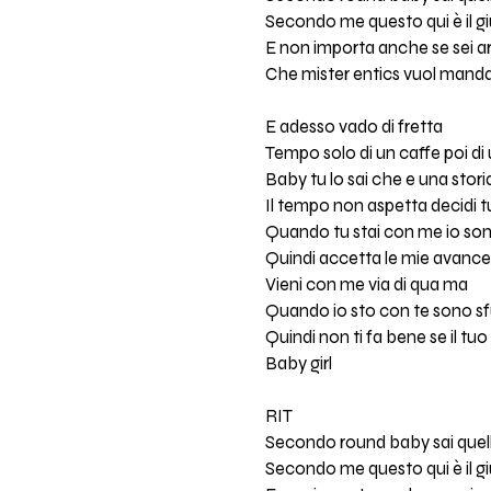
Secondo me questo qui è il giu
E non importa anche se sei a
Che mister entics vuol mandar
E adesso vado di fretta
Tempo solo di un caffe poi di
Baby tu lo sai che e una stor
Il tempo non aspetta decidi tu
Quando tu stai con me io son
Quindi accetta le mie avance
Vieni con me via di qua ma
Quando io sto con te sono s
Quindi non ti fa bene se il tu
Baby girl
RIT
Secondo round baby sai quell
Secondo me questo qui è il giu