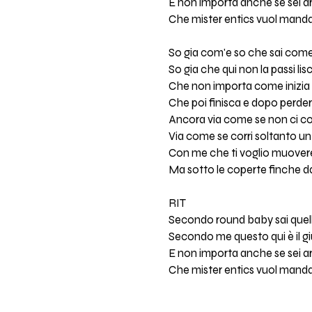
E non importa anche se sei a
Che mister entics vuol mandar
So gia com'e so che sai come 
So gia che qui non la passi lis
Che non importa come inizi
Che poi finisca e dopo perderc
Ancora via come se non ci 
Via come se corri soltanto un
Con me che ti voglio muover
Ma sotto le coperte finche da
RIT
Secondo round baby sai quell
Secondo me questo qui è il giu
E non importa anche se sei a
Che mister entics vuol mandar