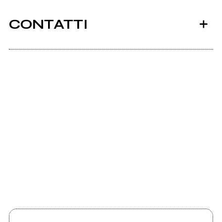
CONTATTI
Scrivi all'utente che amministra la pagina.
EOL
Invia messaggio