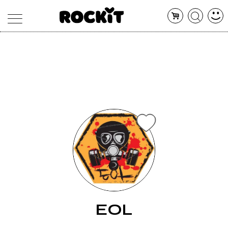
MAGAZINE
DATABASE
ARTICOLI
CONCERTI
ARTISTI
SHOP
RADIO
EOL