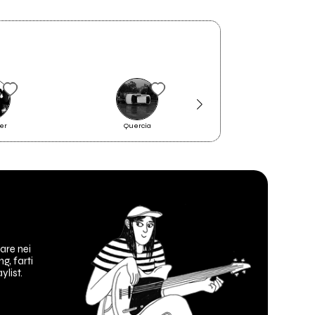
er
Quercia
Mimosa
are nei
ng, farti
ylist.