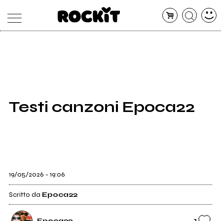
MAGAZINE
DATABASE
ARTICOLI
CONCERTI
ARTISTI
SHOP
Testi canzoni Epoca22
RADIO
19/05/2026 - 19:06
Scritto da
Epoca22
1
Epoca22