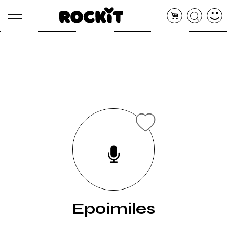
MAGAZINE
DATABASE
ARTICOLI
CONCERTI
ARTISTI
SHOP
RADIO
Epoimiles