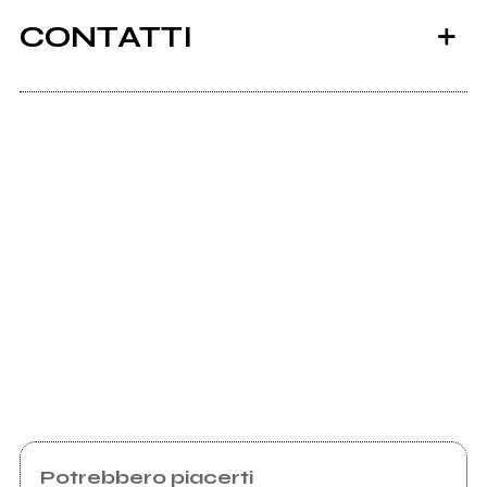
CONTATTI
Scrivi all'utente che amministra la pagina.
Invia messaggio
Potrebbero piacerti