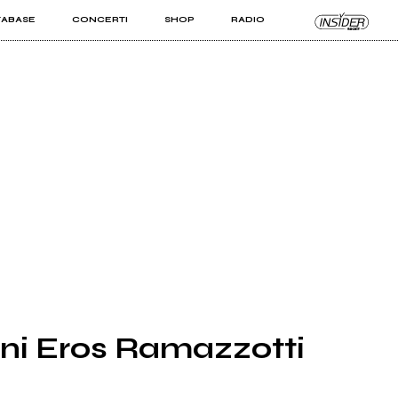
TABASE
CONCERTI
SHOP
RADIO
KIT PRO
ISTI
VIZI
oni Eros Ramazzotti