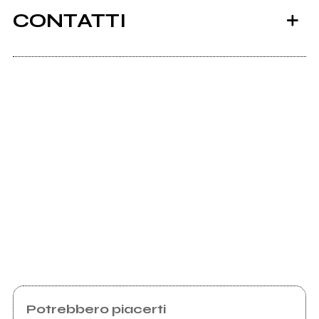
CONTATTI
Myspace.com
51beats.net
2009
The Winter Season
Scrivi all'utente che amministra la pagina.
Invia messaggio
Potrebbero piacerti