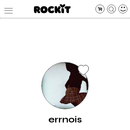
MAGAZINE
DATABASE
ARTICOLI
CONCERTI
ARTISTI
SHOP
RADIO
errnois