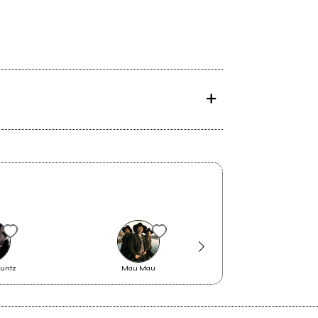
Kuntz
Mau Mau
Carpacho