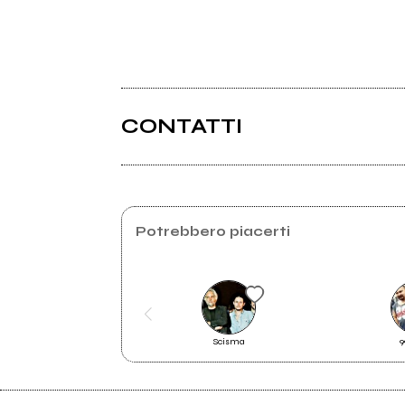
CONTATTI
Angelfire.com
Potrebbero piacerti
Scisma
9