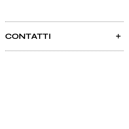
CONTATTI
Ancora nessun utente amministra questa pagina,
puoi farlo tu.
Richiedi la gestione