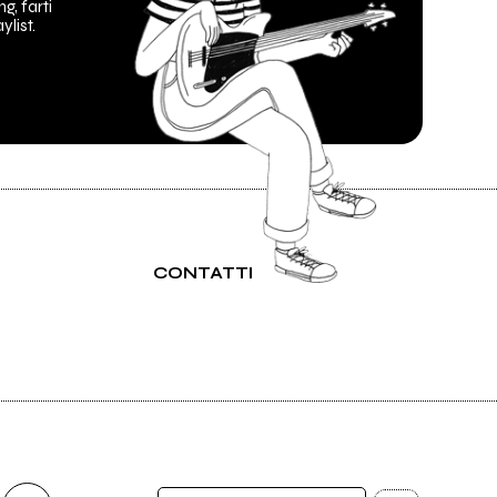
ng, farti
ylist.
CONTATTI