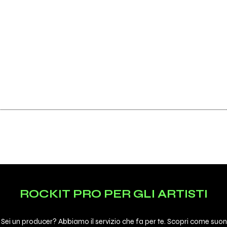
ROCKIT PRO PER GLI ARTISTI
 Sei un producer? Abbiamo il servizio che fa per te. Scopri come suon