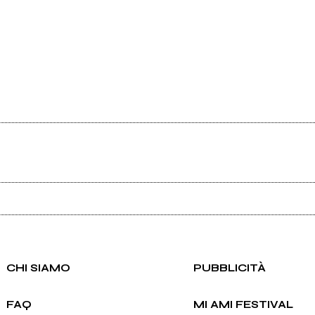
Ancora nessun utente amministra questa pagina, puoi farlo tu.
Richiedi la gestione
CHI SIAMO
PUBBLICITÀ
FAQ
MI AMI FESTIVAL