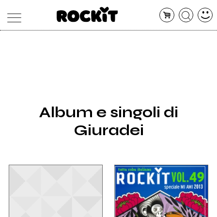
MAGAZINE
DATABASE
ARTICOLI
CONCERTI
ARTISTI
SHOP
Album e singoli di
RADIO
Giuradei