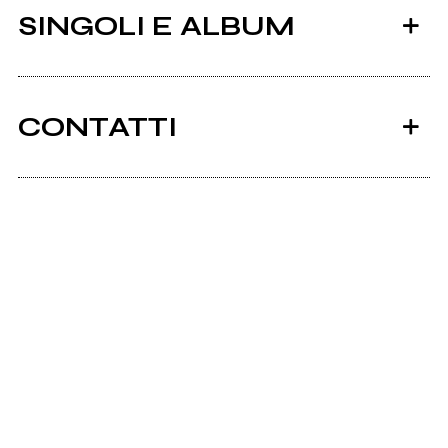
SINGOLI E ALBUM
CONTATTI
Eventomusica.it
2007
Scrivi all'utente che amministra la pagina.
Somma
Live For The Dalai Lama
Invia messaggio