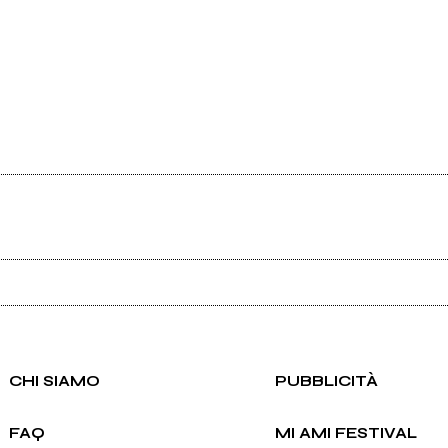
Ancora nessun utente amministra questa pagina, puoi farlo tu.
Richiedi la gestione
CHI SIAMO
PUBBLICITÀ
FAQ
MI AMI FESTIVAL