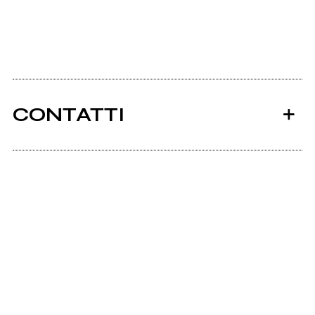
CONTATTI
Ancora nessun utente amministra questa pagina,
puoi farlo tu.
Richiedi la gestione