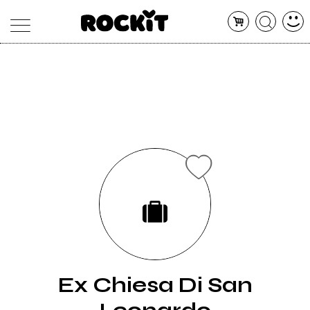
MAGAZINE
DATABASE
ARTICOLI
CONCERTI
ARTISTI
SHOP
RADIO
Ex Chiesa Di San