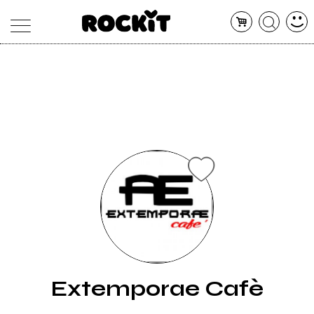
MAGAZINE
DATABASE
ARTICOLI
CONCERTI
ARTISTI
SHOP
RADIO
Extemporae Cafè