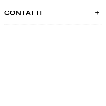
CONTATTI
Scrivi all'utente che amministra la pagina.
Invia messaggio