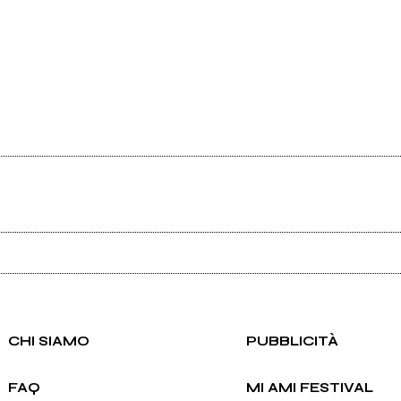
Ancora nessun utente amministra questa pagina, puoi farlo tu.
Richiedi la gestione
CHI SIAMO
PUBBLICITÀ
FAQ
MI AMI FESTIVAL