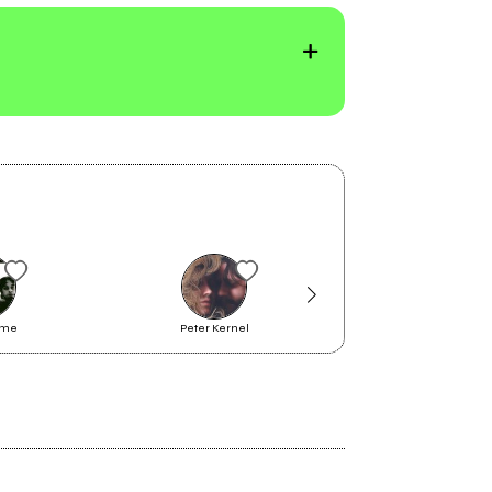
rme
Peter Kernel
Madame