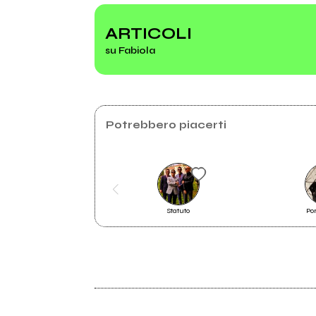
ARTICOLI
su Fabiola
2022
Overture
Potrebbero piacerti
Statuto
Po