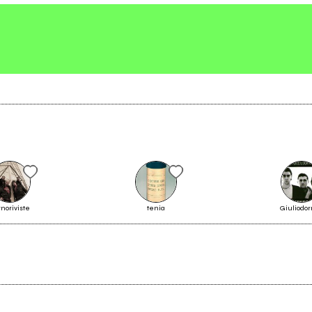
rnoriviste
tenia
Giuliodo