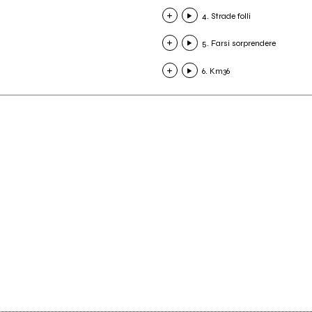
4. Strade folli
5. Farsi sorprendere
6. Km36