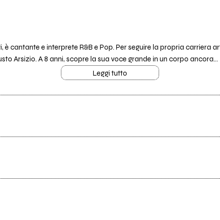
 è cantante e interprete R&B e Pop. Per seguire la propria carriera arti
sto Arsizio. A 8 anni, scopre la sua voce grande in un corpo ancora...
Leggi tutto
Ancora nessun utente amministra questa pagina, puoi farlo tu.
Richiedi la gestione