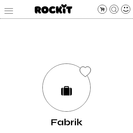
MAGAZINE
DATABASE
ARTICOLI
CONCERTI
ARTISTI
SHOP
RADIO
Fabrik