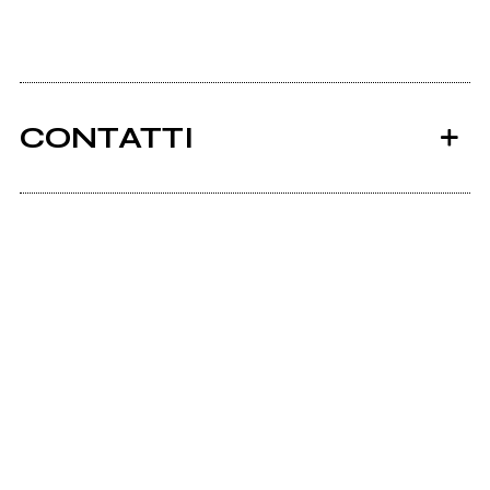
CONTATTI
Ancora nessun utente amministra questa pagina,
puoi farlo tu.
Richiedi la gestione