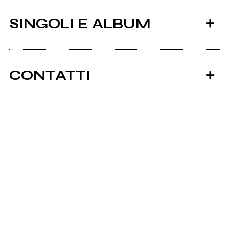
SINGOLI E ALBUM
CONTATTI
Spoti.fi
Instagram
2023
In My Head
Bit.ly
Tiktok.com
Linktr.ee