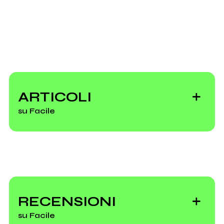
Scrivi all'utente che amministra la pagina.
ARTICOLI
Invia messaggio
su Facile
Il Bollettino di
venerdì 7 giugno
RECENSIONI
su Facile