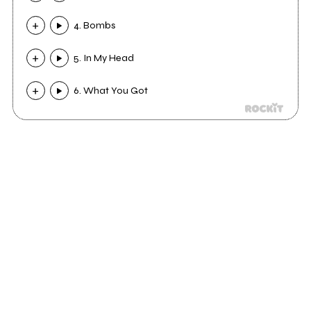
4. Bombs
5. In My Head
6. What You Got