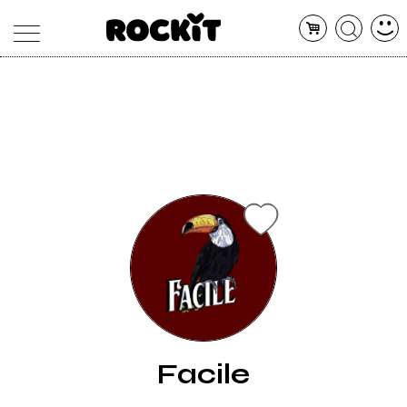
MAGAZINE
DATABASE
ARTICOLI
CONCERTI
ARTISTI
SHOP
RADIO
Facile