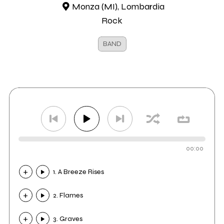
Monza (MI), Lombardia
Rock
BAND
00:00
1. A Breeze Rises
2. Flames
3. Graves