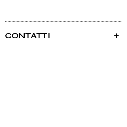
CONTATTI
Ancora nessun utente amministra questa pagina,
puoi farlo tu.
Richiedi la gestione