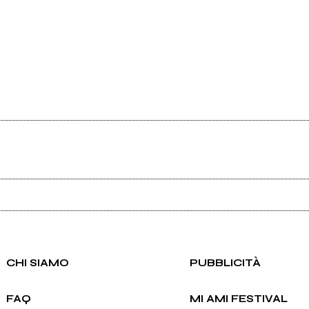
Ancora nessun utente amministra questa pagina, puoi farlo tu.
Richiedi la gestione
CHI SIAMO
PUBBLICITÀ
FAQ
MI AMI FESTIVAL