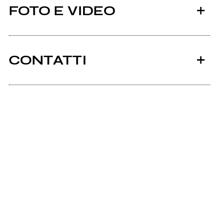
FOTO E VIDEO
CONTATTI
Unarotondanelblu.it
Una Rotonda nel
Blu 2010
Scrivi all'utente che amministra la pagina.
Invia messaggio