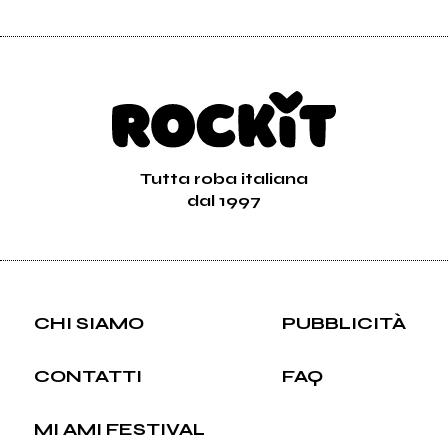
2026
2025
Sir Oblio
Sir Oblio
Cinaski (Ep)
Crisi (Unplugged - a
Season of Pain)
Vai alla discografia
Tutta roba italiana
dal 1997
CHI SIAMO
PUBBLICITÀ
CONTATTI
FAQ
MI AMI FESTIVAL