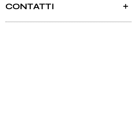
CONTATTI
Scrivi all'utente che amministra la pagina.
2026
2026
Sir Oblio
Sir Oblio
Invia messaggio
Gregor (single)
Maiestatis (single)