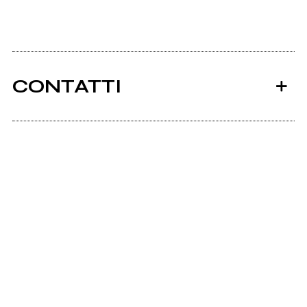
CONTATTI
Ancora nessun utente amministra questa pagina,
puoi farlo tu.
Richiedi la gestione