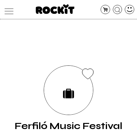
MAGAZINE
DATABASE
ARTICOLI
CONCERTI
ARTISTI
SHOP
RADIO
Ferfiló Music Festival