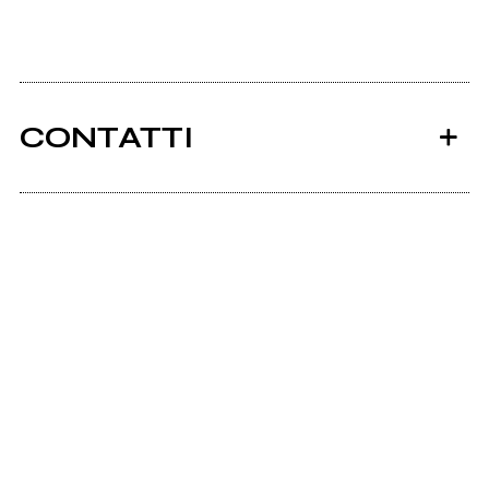
CONTATTI
Ancora nessun utente amministra questa pagina,
puoi farlo tu.
Richiedi la gestione