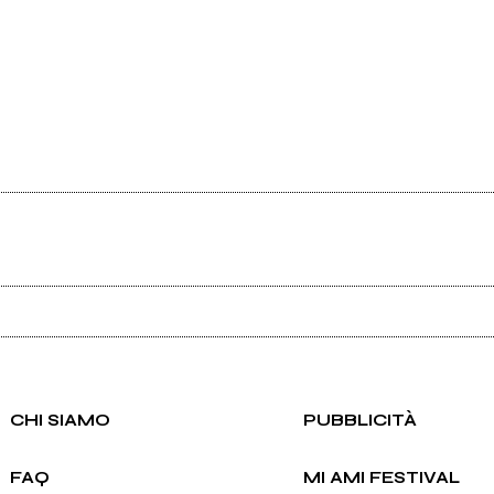
Ancora nessun utente amministra questa pagina, puoi farlo tu.
Richiedi la gestione
CHI SIAMO
PUBBLICITÀ
FAQ
MI AMI FESTIVAL