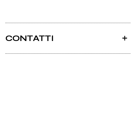
CONTATTI
Ancora nessun utente amministra questa pagina,
puoi farlo tu.
Richiedi la gestione