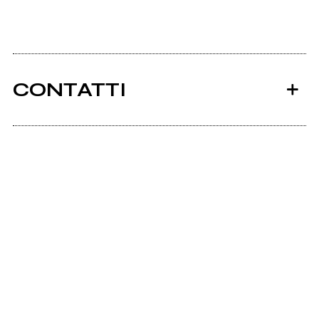
CONTATTI
Ancora nessun utente amministra questa pagina,
puoi farlo tu.
Richiedi la gestione