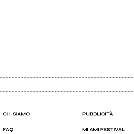
Ancora nessun utente amministra questa pagina, puoi farlo tu.
Richiedi la gestione
CHI SIAMO
PUBBLICITÀ
FAQ
MI AMI FESTIVAL