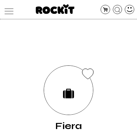
MAGAZINE
DATABASE
ARTICOLI
CONCERTI
ARTISTI
SHOP
RADIO
Fiera