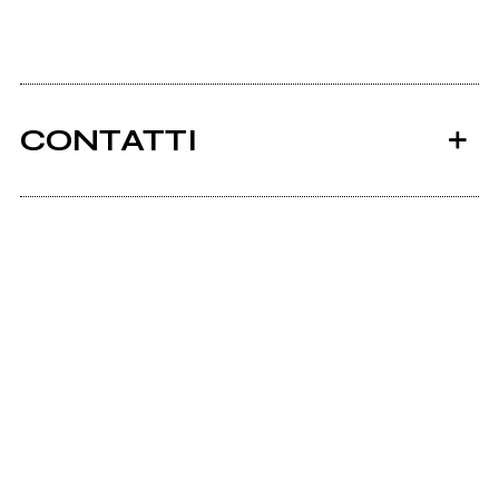
CONTATTI
Ancora nessun utente amministra questa pagina,
puoi farlo tu.
Richiedi la gestione