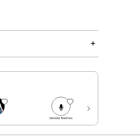
e
Davide Tosches
Polar for the mass