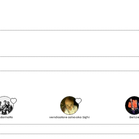
Scrivi all'utente che amministra la pagina.
Invia messaggio
damatto
vendicatore calvo aka Sighi
Beliz