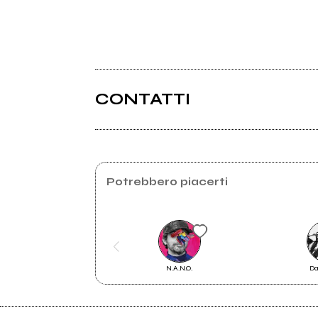
CONTATTI
Potrebbero piacerti
N.A.N.O.
Da